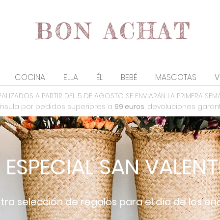
COCINA
ELLA
ÉL
BEBÉ
MASCOTAS
V
EALIZADOS A PARTIR DEL 5 DE AGOSTO SE ENVIARÁN LA PRIMERA SEM
nsula por pedidos superiores a
99 euros
, devoluciones garan
ESPECIAL SAN VALENT
tra selección de regalos para el día de los 