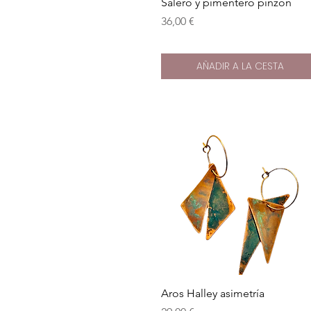
Vista rápida
Salero y pimentero pinzón
Precio
36,00 €
AÑADIR A LA CESTA
Vista rápida
Aros Halley asimetría