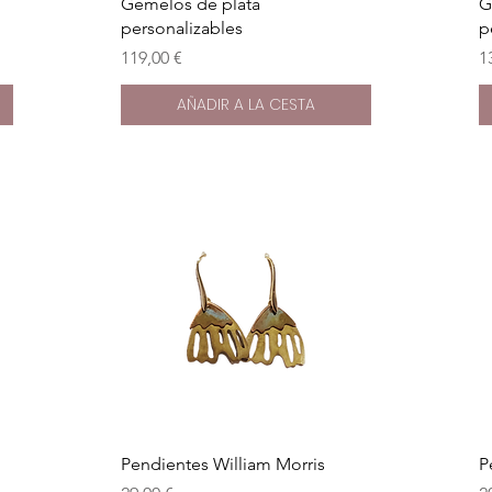
Vista rápida
Gemelos de plata
G
personalizables
p
Precio
P
119,00 €
1
AÑADIR A LA CESTA
Vista rápida
Pendientes William Morris
P