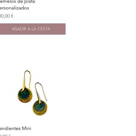
Vista rápida
emelos de plata
ersonalizados
recio
30,00 €
AÑADIR A LA CESTA
Vista rápida
endientes Mini