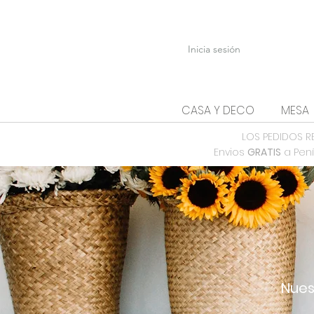
Inicia sesión
CASA Y DECO
MESA
LOS PEDIDOS R
Envios
GRATIS
a Pení
Nues