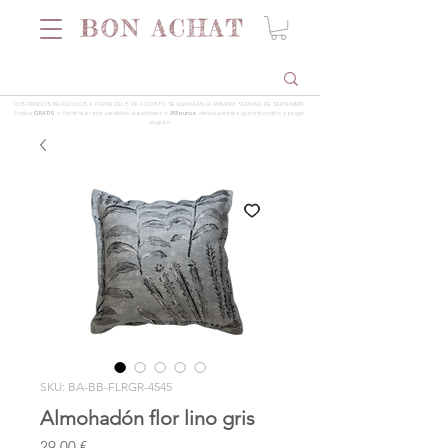
LOS PEDIDOS REALIZADOS A PARTIR DEL 5 DE AGOSTO SE ENVIARÁN LA PRIMERA SEMANA DE SEPTIEMBRE
Envios
GRATIS
a Península por pedidos superiores a
99 euros
, devoluciones garantizadas y pago
seguro
SKU: BA-BB-FLRGR-4545
Almohadón flor lino gris
Precio
29,00 €