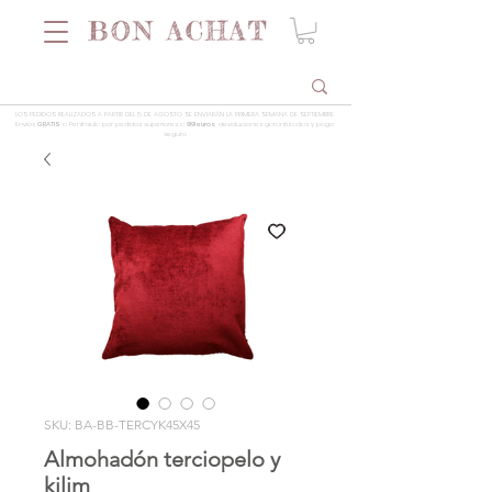
LOS PEDIDOS REALIZADOS A PARTIR DEL 5 DE AGOSTO SE ENVIARÁN LA PRIMERA SEMANA DE SEPTIEMBRE
Envios
GRATIS
a Península por pedidos superiores a
99 euros
, devoluciones garantizadas y pago
seguro
SKU: BA-BB-TERCYK45X45
Almohadón terciopelo y
kilim