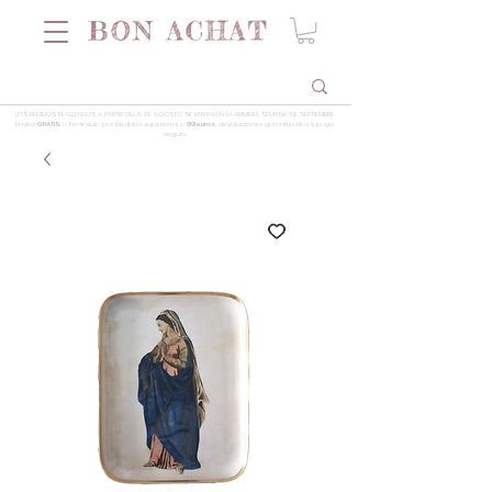
LOS PEDIDOS REALIZADOS A PARTIR DEL 5 DE AGOSTO SE ENVIARÁN LA PRIMERA SEMANA DE SEPTIEMBRE
Envios
GRATIS
a Península por pedidos superiores a
99 euros
, devoluciones garantizadas y pago
seguro