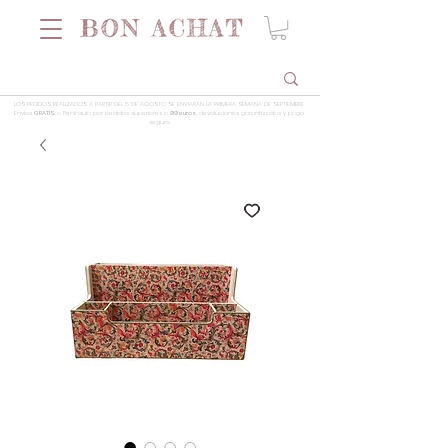
LOS PEDIDOS REALIZADOS A PARTIR DEL 5 DE AGOSTO SE ENVIARÁN LA PRIMERA SEMANA DE SEPTIEMBRE
Envios
GRATIS
a Península por pedidos superiores a
99 euros
, devoluciones garantizadas y pago
seguro