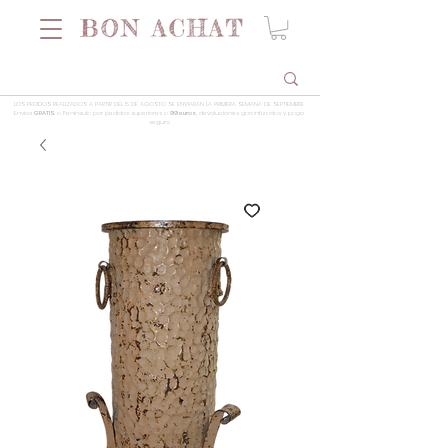
LOS PEDIDOS REALIZADOS A PARTIR DEL 5 DE AGOSTO SE ENVIARÁN LA PRIMERA SEMANA DE SEPTIEMBRE
Envios
GRATIS
a Península por pedidos superiores a
99 euros
, devoluciones garantizadas y pago
seguro