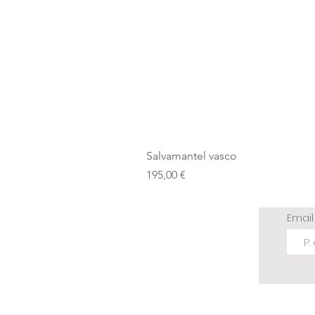
Salvamantel vasco
Precio
195,00 €
Emai