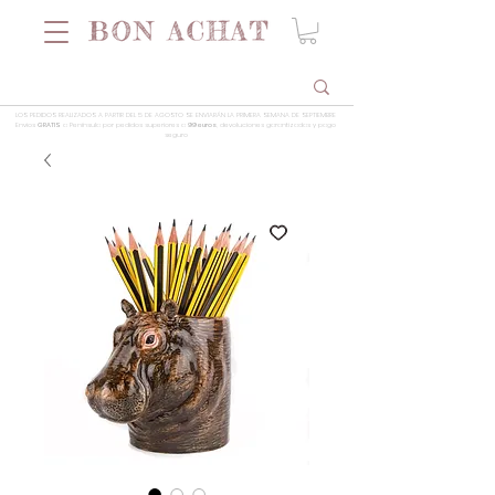
LOS PEDIDOS REALIZADOS A PARTIR DEL 5 DE AGOSTO SE ENVIARÁN LA PRIMERA SEMANA DE SEPTIEMBRE
Envios
GRATIS
a Península por pedidos superiores a
99 euros
, devoluciones garantizadas y pago
seguro