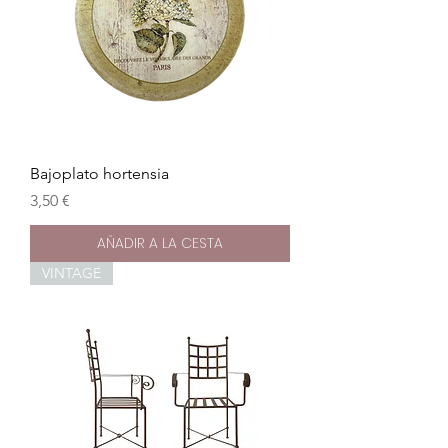
Bajoplato hortensia
Precio
3,50 €
AÑADIR A LA CESTA
VINTAGE