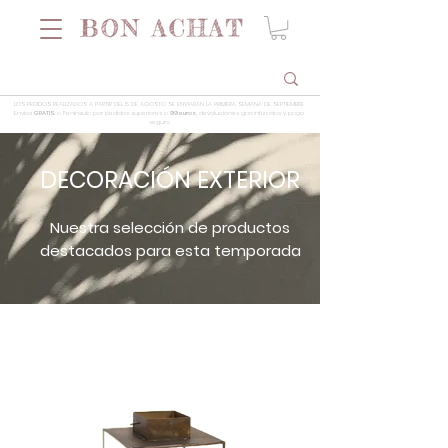
LOS PEDIDOS REALIZADOS A PARTIR DEL 5 DE AGOSTO SE ENVIARÁN LA PRIMERA SEMANA DE SEPTIEMBRE
Envios
GRATIS
a Península por pedidos superiores a
99 euros
, devoluciones garantizadas y pago
seguro
DECORACIÓN EXTERIOR
Nuestra selección de productos
destacados para esta temporada