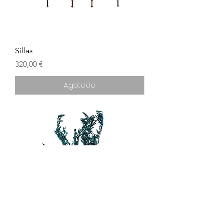
Sillas
Precio
320,00 €
Agotado