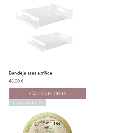
Bandeja asas acrílica
Precio
48,00 €
AÑADIR A LA CESTA
Cheap and Chic