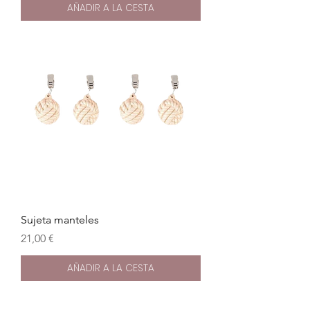
AÑADIR A LA CESTA
Sujeta manteles
Precio
21,00 €
AÑADIR A LA CESTA