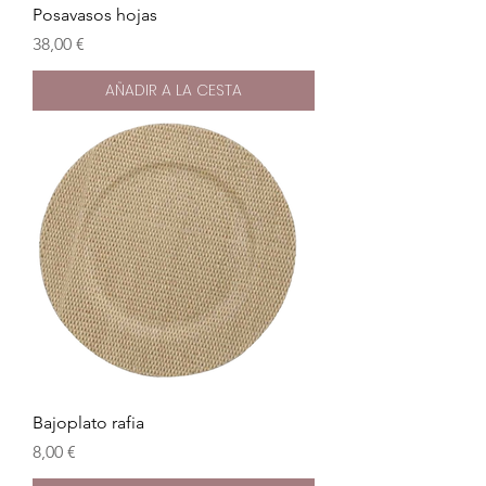
Posavasos hojas
Precio
38,00 €
AÑADIR A LA CESTA
Bajoplato rafia
Precio
8,00 €