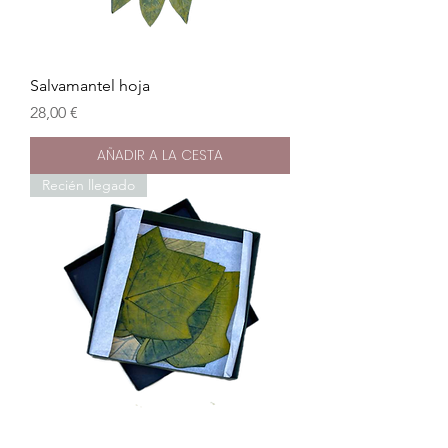
Salvamantel hoja
Precio
28,00 €
AÑADIR A LA CESTA
Recién llegado