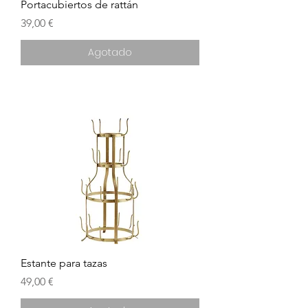
Portacubiertos de rattán
Precio
39,00 €
Agotado
Estante para tazas
Precio
49,00 €