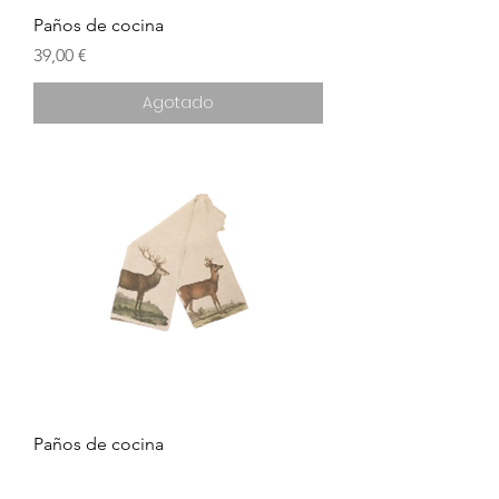
Paños de cocina
Precio
39,00 €
Agotado
Paños de cocina
Precio
39,00 €