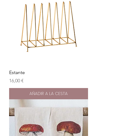
Estante
Precio
16,00 €
AÑADIR A LA CESTA