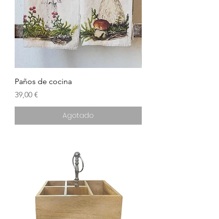
Paños de cocina
Precio
39,00 €
Agotado