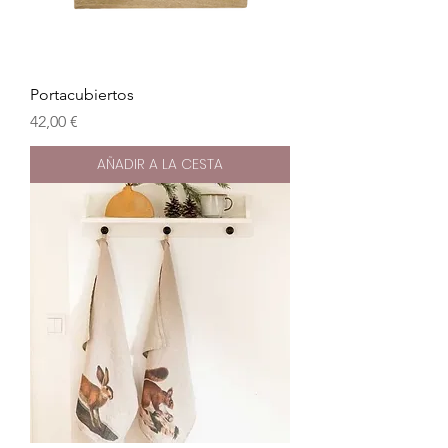
Portacubiertos
Precio
42,00 €
AÑADIR A LA CESTA