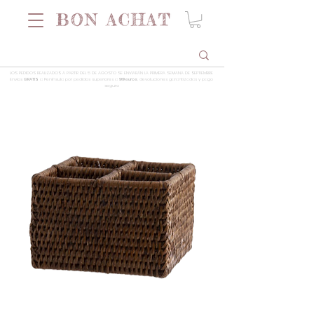
LOS PEDIDOS REALIZADOS A PARTIR DEL 5 DE AGOSTO SE ENVIARÁN LA PRIMERA SEMANA DE SEPTIEMBRE
Envios
GRATIS
a Península por pedidos superiores a
99 euros
, devoluciones garantizadas y pago
seguro