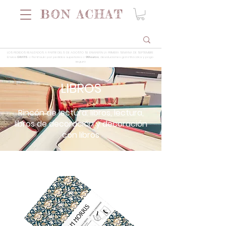
LOS PEDIDOS REALIZADOS A PARTIR DEL 5 DE AGOSTO SE ENVIARÁN LA PRIMERA SEMANA DE SEPTIEMBRE
Envios
GRATIS
a Península por pedidos superiores a
99 euros
, devoluciones garantizadas y pago
seguro
LIBROS
Rincón de lectura: libros, lectura,
libros de decoración y decoración
con libros