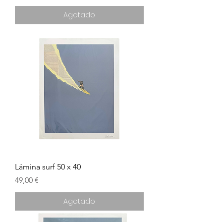
Agotado
Lámina surf 50 x 40
Precio
49,00 €
Agotado