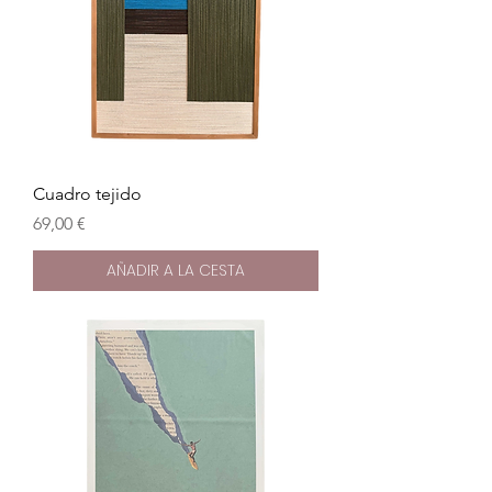
Cuadro tejido
Precio
69,00 €
AÑADIR A LA CESTA