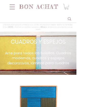
LOS PEDIDOS REALIZADOS A PARTIR DEL 5 DE AGOSTO SE ENVIARÁN LA PRIMERA SEMANA DE SEPTIEMBRE
Envios
GRATIS
a Península por pedidos superiores a
99 euros
, devoluciones garantizadas y pago
seguro
CUADROS Y ESPEJOS
Arte para todos los bolsillos. Cuadros
modernos, cuadros y espejos
decorativos, láminas para cuadros