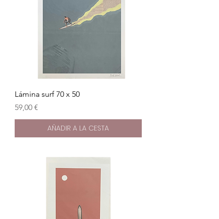
Lámina surf 70 x 50
Precio
59,00 €
AÑADIR A LA CESTA