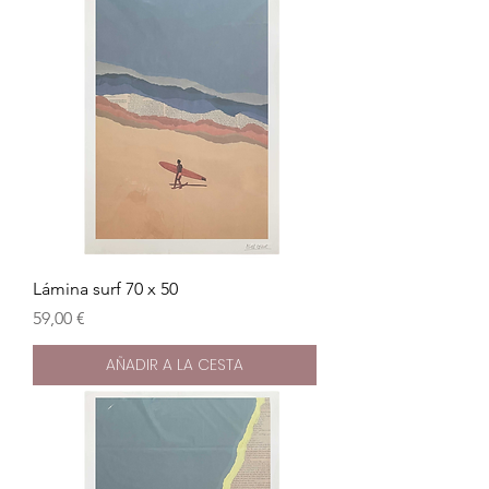
Lámina surf 70 x 50
Precio
59,00 €
AÑADIR A LA CESTA