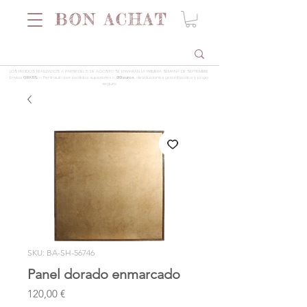
LOS PEDIDOS REALIZADOS A PARTIR DEL 5 DE AGOSTO SE ENVIARÁN LA PRIMERA SEMANA DE SEPTIEMBRE
Envios
GRATIS
a Península por pedidos superiores a
99 euros
, devoluciones garantizadas y pago
seguro
SKU: BA-SH-56746
Panel dorado enmarcado
Precio
120,00 €