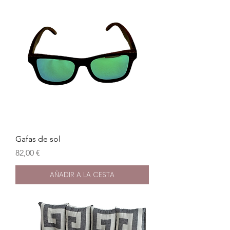
Gafas de sol
Precio
82,00 €
AÑADIR A LA CESTA