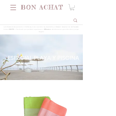
LOS PEDIDOS REALIZADOS A PARTIR DEL 5 DE AGOSTO SE ENVIARÁN LA PRIMERA SEMANA DE SEPTIEMBRE
Envios
GRATIS
a Península por pedidos superiores a
99 euros
, devoluciones garantizadas y pago
seguro
ESPECIAL PLAYA Y PISCINA