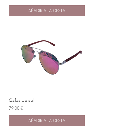
AÑADIR A LA CESTA
Gafas de sol
Precio
79,00 €
AÑADIR A LA CESTA