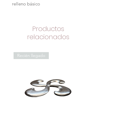
relleno básico
Productos
relacionados
Recién llegado
Salvamantel vasco
Enfriador de botellas