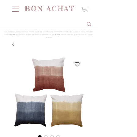
LOS PEDIDOS REALIZADOS A PARTIR DEL 5 DE AGOSTO SE ENVIARÁN LA PRIMERA SEMANA DE SEPTIEMBRE
Envios
GRATIS
a Península por pedidos superiores a
99 euros
, devoluciones garantizadas y pago
seguro