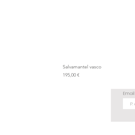
Salvamantel vasco
Precio
195,00 €
Emai