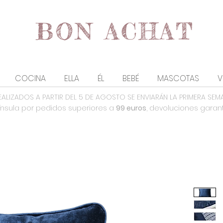
COCINA
ELLA
ÉL
BEBÉ
MASCOTAS
V
EALIZADOS A PARTIR DEL 5 DE AGOSTO SE ENVIARÁN LA PRIMERA SEM
nsula por pedidos superiores a
99 euros
, devoluciones garan