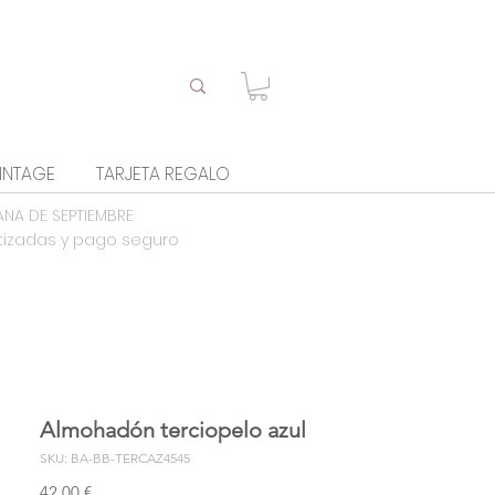
INTAGE
TARJETA REGALO
ANA DE SEPTIEMBRE
tizadas y pago seguro
Almohadón terciopelo azul
SKU: BA-BB-TERCAZ4545
Precio
42,00 €