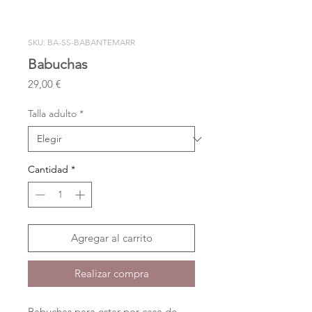
SKU: BA-SS-BABANTEMARR
Babuchas
Precio
29,00 €
Talla adulto
*
Cantidad
*
Agregar al carrito
Realizar compra
Babuchas para estar por casa de