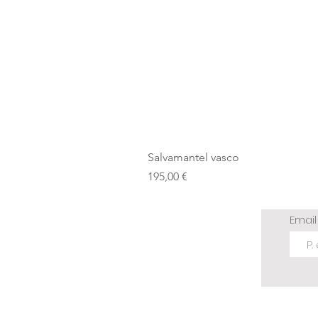
Salvamantel vasco
Precio
195,00 €
Emai