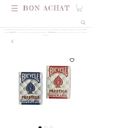
LOS PEDIDOS REALIZADOS A PARTIR DEL 5 DE AGOSTO SE ENVIARÁN LA PRIMERA SEMANA DE SEPTIEMBRE
Envios
GRATIS
a Península por pedidos superiores a
99 euros
, devoluciones garantizadas y pago
seguro