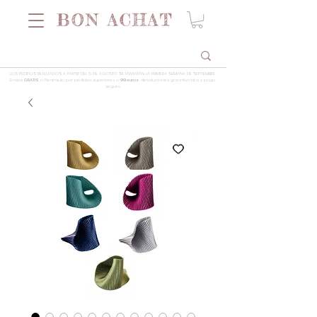
LOS PEDIDOS REALIZADOS A PARTIR DEL 5 DE AGOSTO SE ENVIARÁN LA PRIMERA SEMANA DE SEPTIEMBRE
Envios
GRATIS
a Península por pedidos superiores a
99 euros
, devoluciones garantizadas y pago
seguro