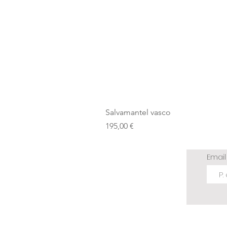
Salvamantel vasco
Precio
195,00 €
Emai