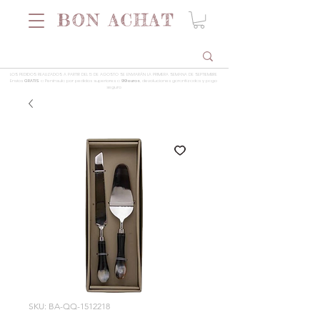
LOS PEDIDOS REALIZADOS A PARTIR DEL 5 DE AGOSTO SE ENVIARÁN LA PRIMERA SEMANA DE SEPTIEMBRE
Envios
GRATIS
a Península por pedidos superiores a
99 euros
, devoluciones garantizadas y pago
seguro
SKU: BA-QQ-1512218