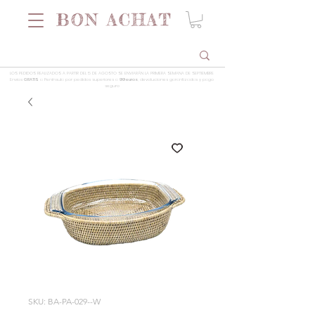
LOS PEDIDOS REALIZADOS A PARTIR DEL 5 DE AGOSTO SE ENVIARÁN LA PRIMERA SEMANA DE SEPTIEMBRE
Envios
GRATIS
a Península por pedidos superiores a
99 euros
, devoluciones garantizadas y pago
seguro
SKU: BA-PA-029--W