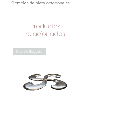
Gemelos de plata octogonales.
Productos
relacionados
Recién llegado
Salvamantel vasco
Enfriador de botellas