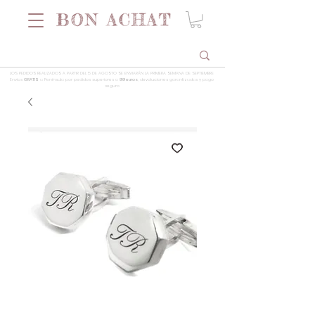
LOS PEDIDOS REALIZADOS A PARTIR DEL 5 DE AGOSTO SE ENVIARÁN LA PRIMERA SEMANA DE SEPTIEMBRE
Envios
GRATIS
a Península por pedidos superiores a
99 euros
, devoluciones garantizadas y pago
seguro