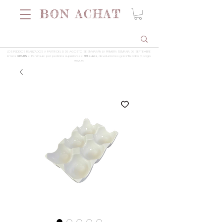
LOS PEDIDOS REALIZADOS A PARTIR DEL 5 DE AGOSTO SE ENVIARÁN LA PRIMERA SEMANA DE SEPTIEMBRE
Envios
GRATIS
a Península por pedidos superiores a
99 euros
, devoluciones garantizadas y pago
seguro