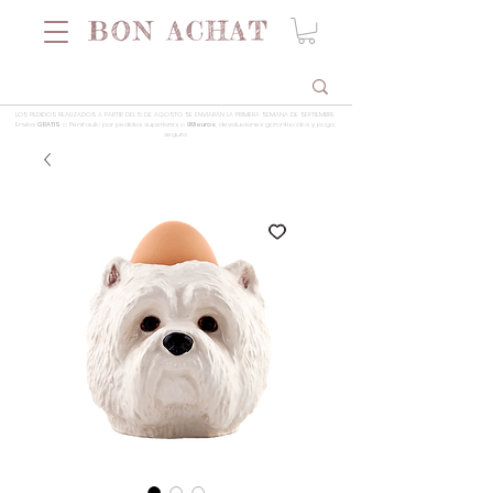
LOS PEDIDOS REALIZADOS A PARTIR DEL 5 DE AGOSTO SE ENVIARÁN LA PRIMERA SEMANA DE SEPTIEMBRE
Envios
GRATIS
a Península por pedidos superiores a
99 euros
, devoluciones garantizadas y pago
seguro