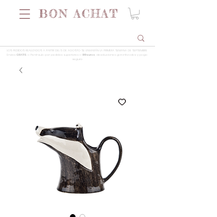
LOS PEDIDOS REALIZADOS A PARTIR DEL 5 DE AGOSTO SE ENVIARÁN LA PRIMERA SEMANA DE SEPTIEMBRE
Envios
GRATIS
a Península por pedidos superiores a
99 euros
, devoluciones garantizadas y pago
seguro