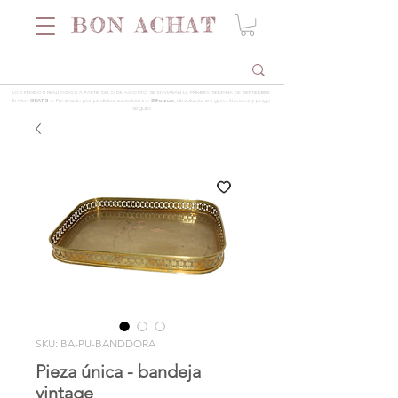
LOS PEDIDOS REALIZADOS A PARTIR DEL 5 DE AGOSTO SE ENVIARÁN LA PRIMERA SEMANA DE SEPTIEMBRE
Envios
GRATIS
a Península por pedidos superiores a
99 euros
, devoluciones garantizadas y pago
seguro
SKU: BA-PU-BANDDORA
Pieza única - bandeja
vintage