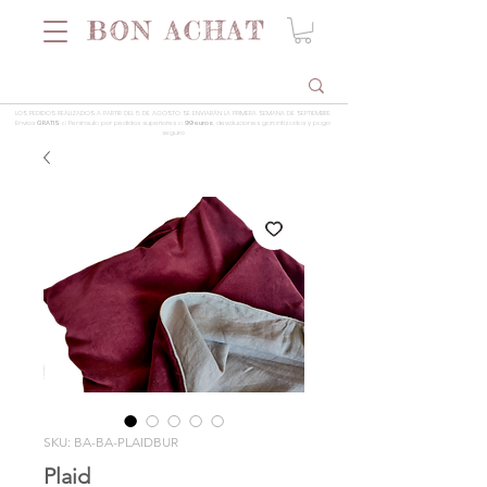
LOS PEDIDOS REALIZADOS A PARTIR DEL 5 DE AGOSTO SE ENVIARÁN LA PRIMERA SEMANA DE SEPTIEMBRE
Envios
GRATIS
a Península por pedidos superiores a
99 euros
, devoluciones garantizadas y pago
seguro
SKU: BA-BA-PLAIDBUR
Plaid