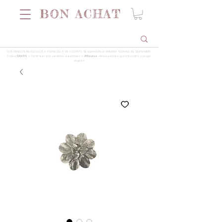
LOS PEDIDOS REALIZADOS A PARTIR DEL 5 DE AGOSTO SE ENVIARÁN LA PRIMERA SEMANA DE SEPTIEMBRE
Envios
GRATIS
a Península por pedidos superiores a
99 euros
, devoluciones garantizadas y pago
seguro