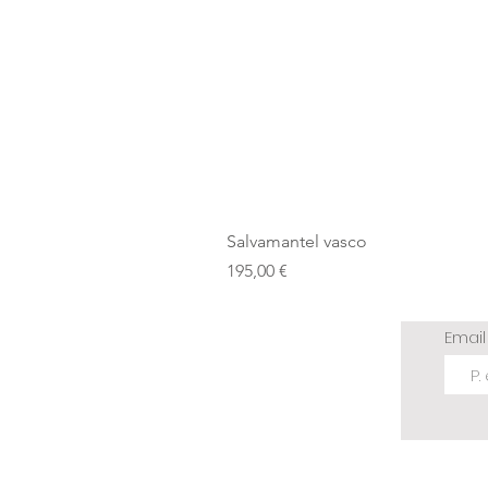
Salvamantel vasco
Precio
195,00 €
Emai