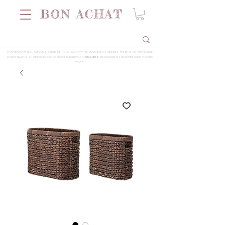
LOS PEDIDOS REALIZADOS A PARTIR DEL 5 DE AGOSTO SE ENVIARÁN LA PRIMERA SEMANA DE SEPTIEMBRE
Envios
GRATIS
a Península por pedidos superiores a
99 euros
, devoluciones garantizadas y pago
seguro