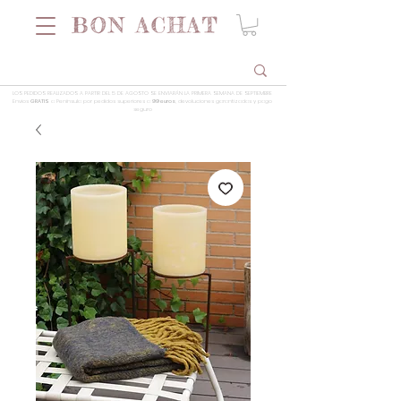
LOS PEDIDOS REALIZADOS A PARTIR DEL 5 DE AGOSTO SE ENVIARÁN LA PRIMERA SEMANA DE SEPTIEMBRE
Envios
GRATIS
a Península por pedidos superiores a
99 euros
, devoluciones garantizadas y pago
seguro