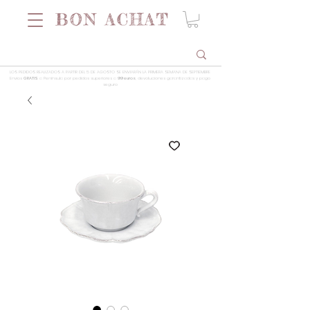
LOS PEDIDOS REALIZADOS A PARTIR DEL 5 DE AGOSTO SE ENVIARÁN LA PRIMERA SEMANA DE SEPTIEMBRE
Envios
GRATIS
a Península por pedidos superiores a
99 euros
, devoluciones garantizadas y pago
seguro