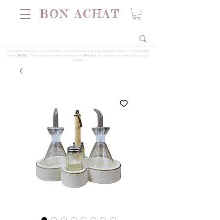
LOS PEDIDOS REALIZADOS A PARTIR DEL 5 DE AGOSTO SE ENVIARÁN LA PRIMERA SEMANA DE SEPTIEMBRE
Envios
GRATIS
a Península por pedidos superiores a
99 euros
, devoluciones garantizadas y pago
seguro