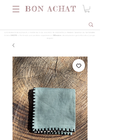
LOS PEDIDOS REALIZADOS A PARTIR DEL 5 DE AGOSTO SE ENVIARÁN LA PRIMERA SEMANA DE SEPTIEMBRE
Envios
GRATIS
a Península por pedidos superiores a
99 euros
, devoluciones garantizadas y pago
seguro