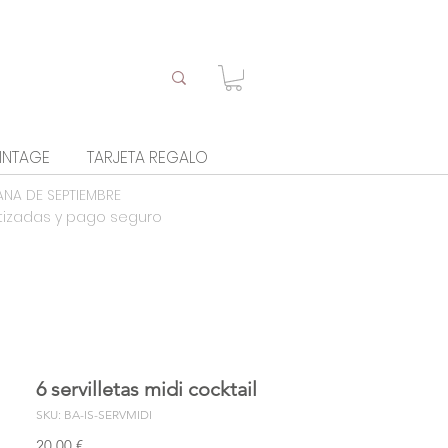
INTAGE
TARJETA REGALO
ANA DE SEPTIEMBRE
tizadas y pago seguro
6 servilletas midi cocktail
SKU: BA-IS-SERVMIDI
Precio
20,00 €