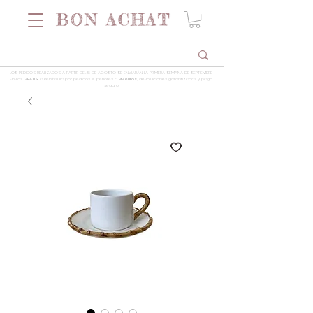
LOS PEDIDOS REALIZADOS A PARTIR DEL 5 DE AGOSTO SE ENVIARÁN LA PRIMERA SEMANA DE SEPTIEMBRE
Envios
GRATIS
a Península por pedidos superiores a
99 euros
, devoluciones garantizadas y pago
seguro